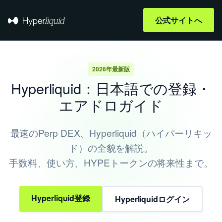
内
容
公式サイトへ
を
ス
キ
2026年最新版
ッ
Hyperliquid：日本語での登録・
プ
エアドロガイド
最速のPerp DEX、Hyperliquid（ハイパーリキッ
ド）の全貌を解説。
手数料、使い方、HYPEトークンの将来性まで。
Hyperliquid登録
Hyperliquidログイン